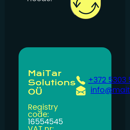
MaiTar
+372 5303
Solutions
info@mait
OÜ
Registry
code:
16554545
VAT nr: