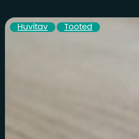
,
Huvitav
Tooted