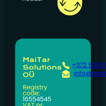
MaiTar
+372 5303
Solutions
info@mait
OÜ
Registry
code:
16554545
VAT nr: