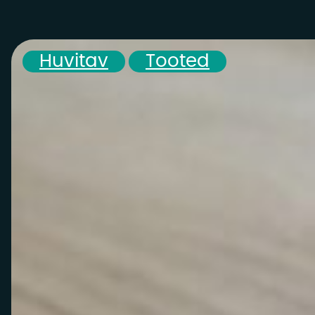
,
Huvitav
Tooted