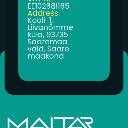
EE102681165
Address:
Kooli-1,
Liivanõmme
küla, 93735
Saaremaa
vald, Saare
maakond