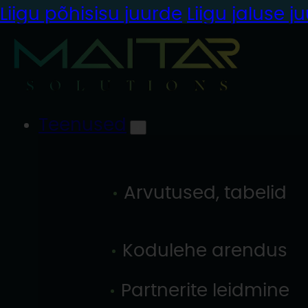
Liigu põhisisu juurde
Liigu jaluse j
Teenused
Arvutused, tabelid
Kodulehe arendus
Partnerite leidmine