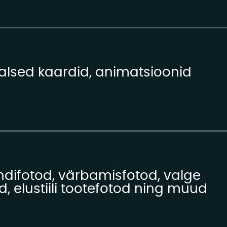
aalsed kaardid, animatsioonid
ndifotod, värbamisfotod, valge
d, elustiili tootefotod ning muud