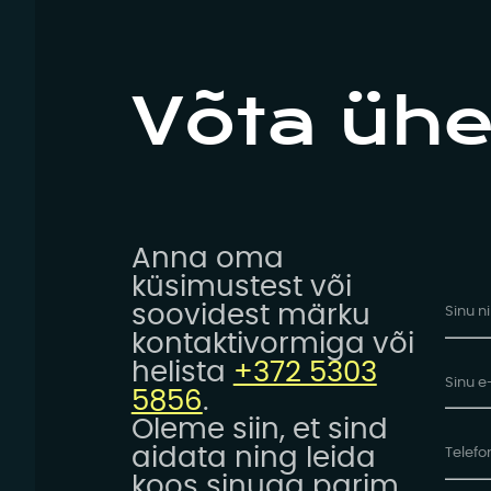
Võta üh
Anna oma
küsimustest või
soovidest märku
kontaktivormiga või
helista
+372 5303
5856
.
Oleme siin, et sind
aidata ning leida
koos sinuga parim