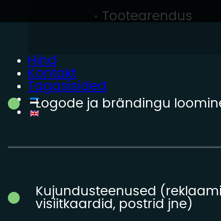
Tootearendus
Hind
Kontakt
Tagasisided
Logode ja brändingu loomin
Kujundusteenused (reklaamid
visiitkaardid, postrid jne)