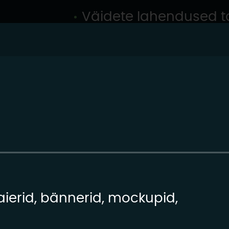
Väidete lahendused t
ierid, bännerid, mockupid,