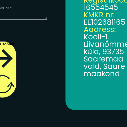
Registrikoo
16554545
KMKR nr:
EE102681165
Aadress:
Kooli-1,
Liivanõmm
a sõnum
küla, 93735
Saaremaa
vald, Saare
maakond