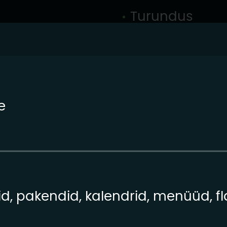
Turundus
e
, pakendid, kalendrid, menüüd, fla