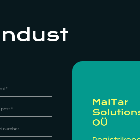
endust
MaiTar
Solution
OÜ