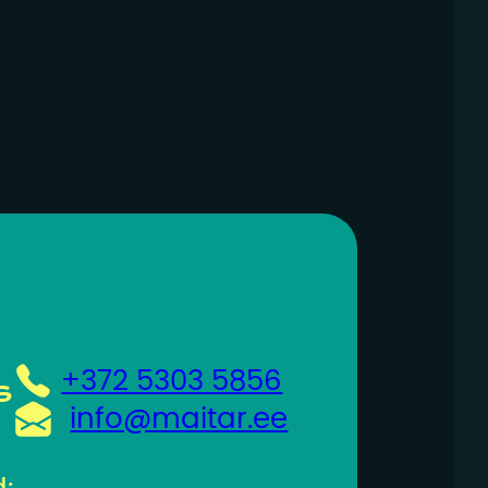
+372 5303 5856
s
info@maitar.ee