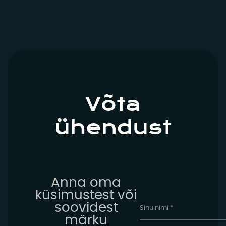
Võta
ühendust
Anna oma
küsimustest või
soovidest
märku