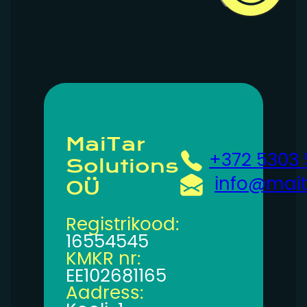
MaiTar
+372 5303
Solutions
info@mait
OÜ
Registrikood:
16554545
KMKR nr:
EE102681165
Aadress: