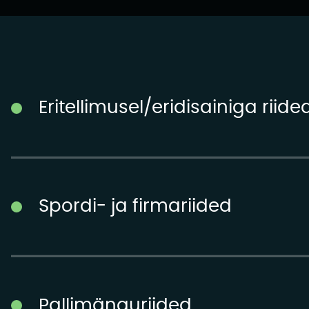
Eritellimusel/eridisainiga riide
Spordi- ja firmariided
Pallimänguriided