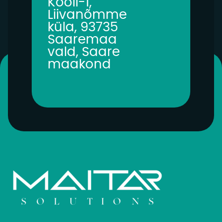
Kooli-1,
Liivanõmme
küla, 93735
Saaremaa
vald, Saare
maakond