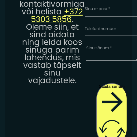
kontaktivormiga
või helista
+372
5303 5856
.
Oleme siin, et
sind aidata
ning leida koos
sinuga parim
lahendus, mis
vastab täpselt
sinu
vajadustele.
Saada sõnum