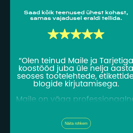
Saad kõik teenused ühest kohast,
samas vajadusel eraldi tellida.
“Olen teinud Maile ja Tarjetig
koostööd juba üle nelja aast
seoses tootelehtede, etikettide
blogide kirjutamisega.
Maile on väga professionaaln
tootearendaja, kellega koos
saavad lahenduse kõik
ettetulevad probleemid või
Näita rohkem
küsimused seoses