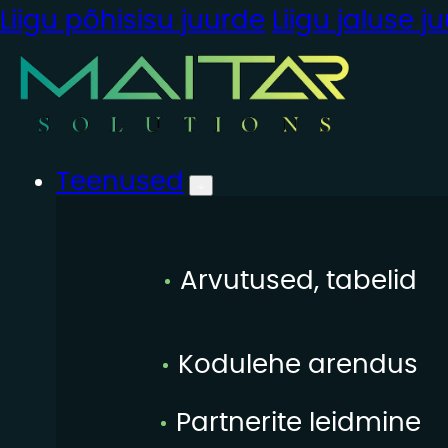
Liigu põhisisu juurde
Liigu jaluse j
Teenused
Arvutused, tabelid
Kodulehe arendus
Partnerite leidmine