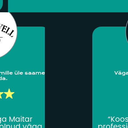
”
mille üle saame
Väga
da.
ga Maitar
“Koost
 olnud väga
profess