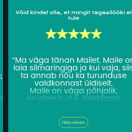
lihtsamaks!”
Võid kindel olla, et mingit tagasilööki ei
tule
a
“Ma väga tänan Mailet. Maile o
a
laia silmaringiga ja kui vaja, sii
,
ta annab nõu ka turunduse
valdkonnast üldiselt.
Maile on väga põhjalik,
erudeeritud e. laialdaste
e
teadmistega ja võid kindel olla
et mingit tagasilööki ei tule.
Maile annab ka enesekindlust j
Näita rohkem
tuge, kui miskit valesti läheb,