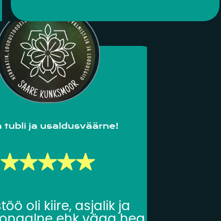
siis Tarjet tõttab koheselt
tegutsema, et asi võimalikult
kiirelt korda saada. Tarjetiga
koostöö on väga sujuv, kõik
asjad saavad õigeaegselt ja
kiiresti tehtud ja kui ta midagi
veel ei oska, siis võid kindel olla,
et tunni pärast on ta juba sellel
alal spetsialist!”
 tubli ja usaldusväärne!
öö oli kiire, asjalik ja
ionaalne ehk väga hea.