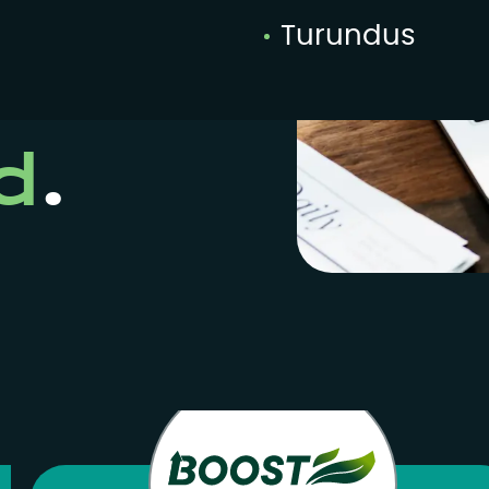
ide ja
Turundus
d
.