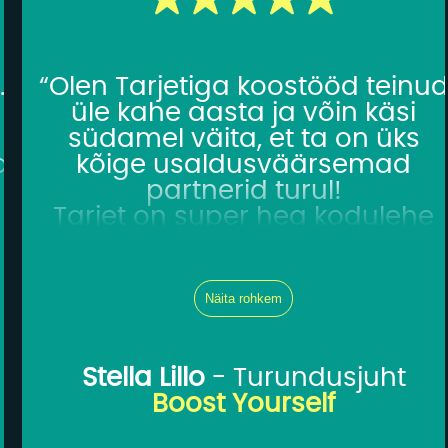
.
“Olen Tarjetiga koostööd teinu
üle kahe aasta ja võin käsi
südamel väita, et ta on üks
a
kõige usaldusväärsemad
s
partnerid turul!
Tarjet on super hea kodulehe
haldur, kuna ta on alati olemas
ta mõtleb kaasa, otsib
lahendusi ja vastab ka kõige
Näita rohkem
rumalamatele küsimustele.
Tarjetiga koos töötades tean, e
e-pood on kindlates kätes – ku
Stella Lillo
- Turundusjuht
midagi läheb katki või koduleht
Boost Yourself
satub häkkerite rünnaku alla,