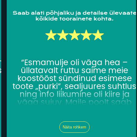
pakutavaid teenuseid”
Saab alati põhjaliku ja detailse ülevaate
kõikide toorainete kohta.
n
“Esmamulje oli väga hea –
s
üllatavalt ruttu saime meie
koostööst sündinud esimese
toote „purki”, sealjuures suhtlus
ning info liikumine oli kiire ja
väga sujuv. Maile poolt saab
,
alati põhjaliku ja detailse
ülevaate kõikide toorainete
a
kohta ja ta pakub alati ka välja
Näita rohkem
lahendusi. Iga toote kohta