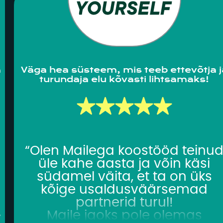
a
Väga hea süsteem, mis teeb ettevõtja j
turundaja elu kõvasti lihtsamaks!
“Olen Mailega koostööd teinu
üle kahe aasta ja võin käsi
südamel väita, et ta on üks
kõige usaldusväärsemad
partnerid turul!
.
Maile jaoks pole olemas