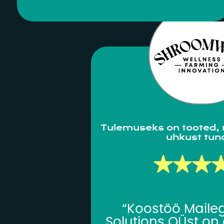
paindlikud ja lahendustele
orienteeritud. Soovitan soojalt!
Tulemuseks on tooted, 
uhkust tun
“Koostöö Maile
Solutions OÜst on