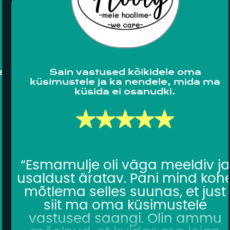
a
Sain vastused kõikidele oma
küsimustele ja ka nendele, mida ma
küsida ei osanudki.
d
“Esmamulje oli väga meeldiv ja
usaldust äratav. Pani mind koh
mõtlema selles suunas, et just
siit ma oma küsimustele
vastused saangi. Olin ammu