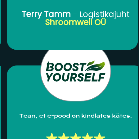
valmib korrektne ülevaade.
Terry Tamm
- Logistikajuht
Veebilehe halduse osas Tarjet
Shroomwell OÜ
tuli alati vastu ja lahendas
probleeme vajadusel ka hilistel
õhtutundidel või
nädalavahetustel.
Saan ainult soovitada kõiki nei
teenuseid mida oleme
kasutanud.”
a
Tean, et e-pood on kindlates kätes.