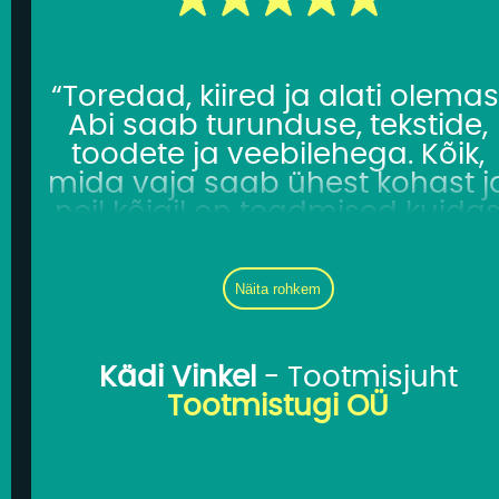
a
“Toredad, kiired ja alati olemas
Abi saab turunduse, tekstide,
a
toodete ja veebilehega. Kõik,
mida vaja saab ühest kohast j
neil kõigil on teadmised kuida
toimetada tervise ja toidu
ik
e
maailmas.”
Näita rohkem
lu
e
Kädi Vinkel
- Tootmisjuht
s
Tootmistugi OÜ
a
d
l