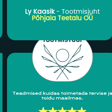
saab parandused teha ja kõik
on jälle korras.
te
Ly Kaasik
- Tootmisjuht
”
Põhjala Teetalu OÜ
ks
a
a
Teadmised kuidas toimetada tervise j
toidu maailmas.